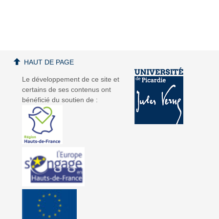
a
a
HAUT DE PAGE
Le développement de ce site et
certains de ses contenus ont
bénéficié du soutien de :
v
v
i
i