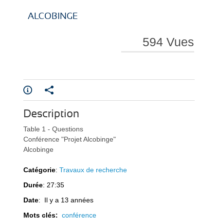
i
i
ALCOBINGE
594 Vues
r
r
Description
Table 1 - Questions
e
e
Conférence "Projet Alcobinge"
Alcobinge
Catégorie
:
Travaux de recherche
Durée
: 27:35
l
l
Date
: Il y a 13 années
Mots clés:
conférence