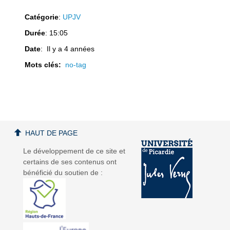
Catégorie
:
UPJV
Durée
: 15:05
Date
: Il y a 4 années
a
a
Mots clés:
no-tag
v
v
HAUT DE PAGE
Le développement de ce site et
certains de ses contenus ont
bénéficié du soutien de :
i
i