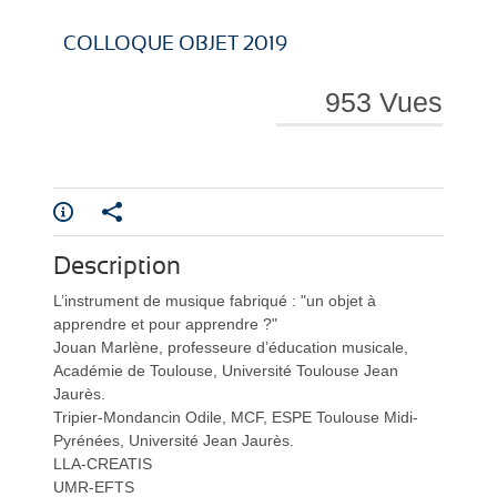
i
i
COLLOQUE OBJET 2019
953 Vues
r
r
Description
e
e
L’instrument de musique fabriqué : "un objet à
apprendre et pour apprendre ?"
Jouan Marlène, professeure d’éducation musicale,
Académie de Toulouse, Université Toulouse Jean
Jaurès.
Tripier-Mondancin Odile, MCF, ESPE Toulouse Midi-
Pyrénées, Université Jean Jaurès.
l
l
LLA-CREATIS
UMR-EFTS