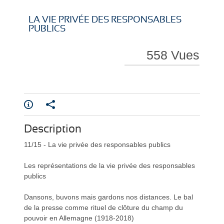
i
i
LA VIE PRIVÉE DES RESPONSABLES
PUBLICS
558 Vues
r
r
Description
e
e
11/15 - La vie privée des responsables publics
Les représentations de la vie privée des responsables
publics
Dansons, buvons mais gardons nos distances. Le bal
l
l
de la presse comme rituel de clôture du champ du
pouvoir en Allemagne (1918-2018)