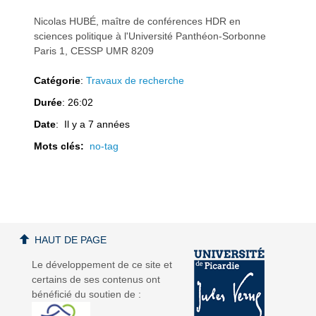
Nicolas HUBÉ, maître de conférences HDR en
sciences politique à l'Université Panthéon-Sorbonne
Paris 1, CESSP UMR 8209
a
a
Catégorie
:
Travaux de recherche
Durée
: 26:02
Date
: Il y a 7 années
Mots clés:
no-tag
v
v
HAUT DE PAGE
Le développement de ce site et
i
i
certains de ses contenus ont
bénéficié du soutien de :