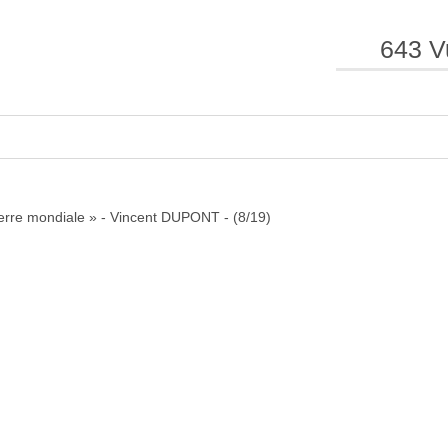
643 V
e
e
l
l
uerre mondiale » - Vincent DUPONT - (8/19)
a
a