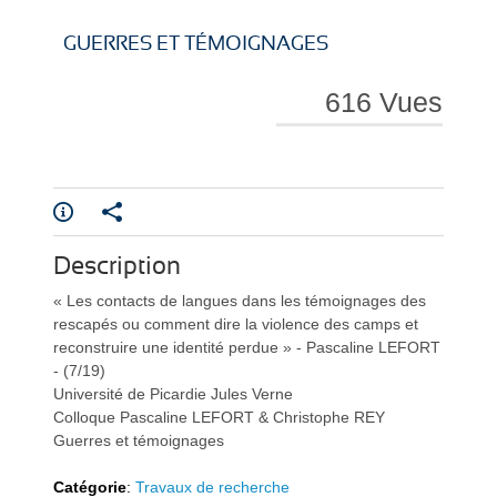
i
i
GUERRES ET TÉMOIGNAGES
616 Vues
r
r
Description
e
e
« Les contacts de langues dans les témoignages des
rescapés ou comment dire la violence des camps et
reconstruire une identité perdue » - Pascaline LEFORT
- (7/19)
Université de Picardie Jules Verne
Colloque Pascaline LEFORT & Christophe REY
Guerres et témoignages
l
l
Catégorie
:
Travaux de recherche