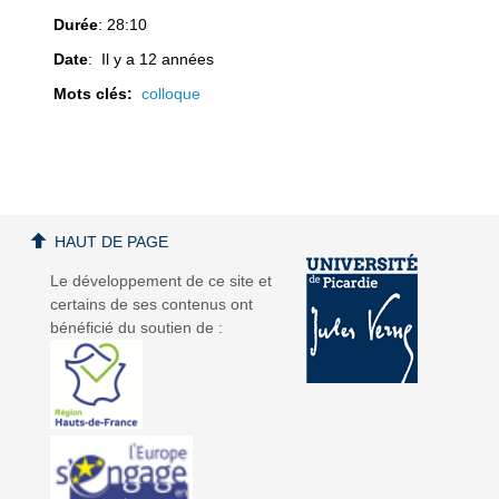
Durée
: 28:10
Date
: Il y a 12 années
Mots clés:
colloque
a
a
HAUT DE PAGE
v
v
Le développement de ce site et
certains de ses contenus ont
bénéficié du soutien de :
i
i