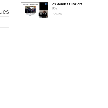
Les Mondes Ouvriers
(JDE)
ues
1 K vues
27:10