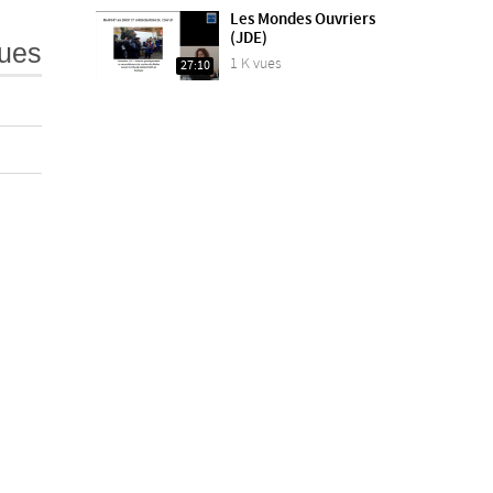
Les Mondes Ouvriers
(JDE)
ues
1 K vues
27:10