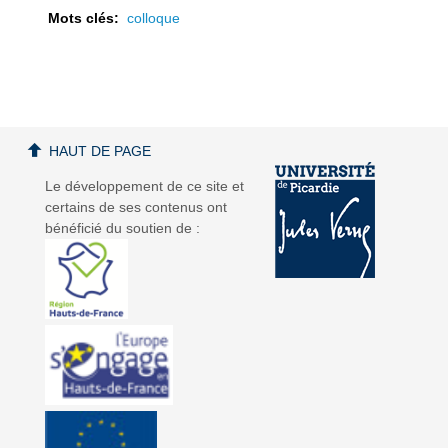
Mots clés:
colloque
a
a
HAUT DE PAGE
Le développement de ce site et
certains de ses contenus ont
bénéficié du soutien de :
v
v
i
i