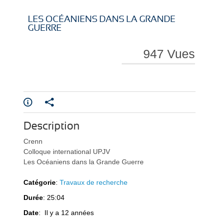
i
i
LES OCÉANIENS DANS LA GRANDE
GUERRE
947 Vues
r
r
Description
e
e
Crenn
Colloque international UPJV
Les Océaniens dans la Grande Guerre
Catégorie
:
Travaux de recherche
Durée
: 25:04
l
l
Date
: Il y a 12 années