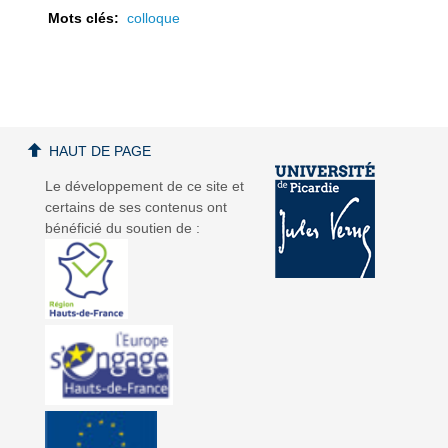
Mots clés:
colloque
a
a
HAUT DE PAGE
Le développement de ce site et
certains de ses contenus ont
bénéficié du soutien de :
v
v
i
i