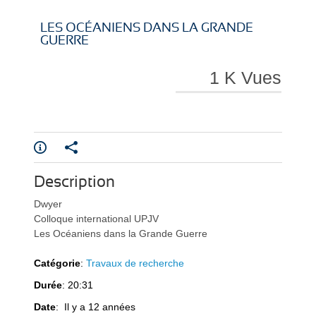
i
i
LES OCÉANIENS DANS LA GRANDE
GUERRE
1 K Vues
r
r
Description
e
e
Dwyer
Colloque international UPJV
Les Océaniens dans la Grande Guerre
Catégorie
:
Travaux de recherche
Durée
: 20:31
l
l
Date
: Il y a 12 années