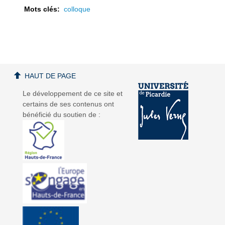
Mots clés:
colloque
a
a
HAUT DE PAGE
Le développement de ce site et
certains de ses contenus ont
bénéficié du soutien de :
v
v
i
i