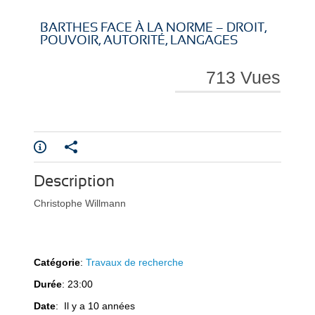
i
i
BARTHES FACE À LA NORME – DROIT,
POUVOIR, AUTORITÉ, LANGAGES
713 Vues
r
r
Description
e
e
Christophe Willmann
Catégorie
:
Travaux de recherche
Durée
: 23:00
l
l
Date
: Il y a 10 années