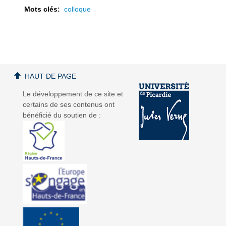
Mots clés:
colloque
a
a
HAUT DE PAGE
Le développement de ce site et
certains de ses contenus ont
bénéficié du soutien de :
v
v
i
i