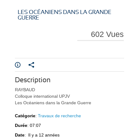
i
i
LES OCÉANIENS DANS LA GRANDE
GUERRE
602 Vues
r
r
Description
e
e
RAYBAUD
Colloque international UPJV
Les Océaniens dans la Grande Guerre
Catégorie
:
Travaux de recherche
Durée
: 07:07
l
l
Date
: Il y a 12 années