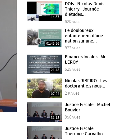
DOIs - Nicolas-Denis
Thierry | Journée
d’études...
14:57
520 vues
Le douloureux
enfantement d’une
nation sur une...
01:45:56
922 vues
Finances locales : Mr
LEROY
529 vues
21:45
Nicolas RIBEIRO - Les
doctorant.e.s nous...
2 K vues
07:24
Justice Fiscale - Michel
Bouvier
958 vues
31:15
Justice Fiscale -
Therence Carvalho