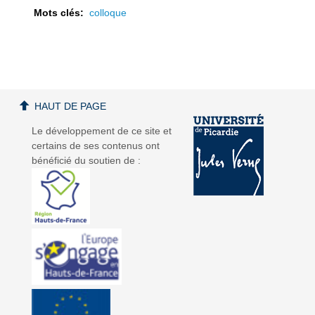
Mots clés:
colloque
a
a
HAUT DE PAGE
Le développement de ce site et
certains de ses contenus ont
bénéficié du soutien de :
v
v
i
i