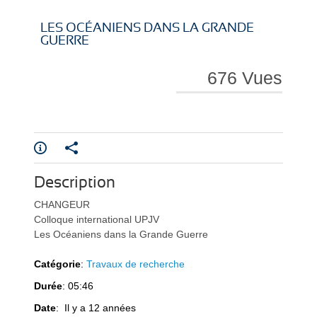
i
i
LES OCÉANIENS DANS LA GRANDE
GUERRE
676 Vues
r
r
Description
e
e
CHANGEUR
Colloque international UPJV
Les Océaniens dans la Grande Guerre
Catégorie
:
Travaux de recherche
Durée
: 05:46
l
l
Date
: Il y a 12 années