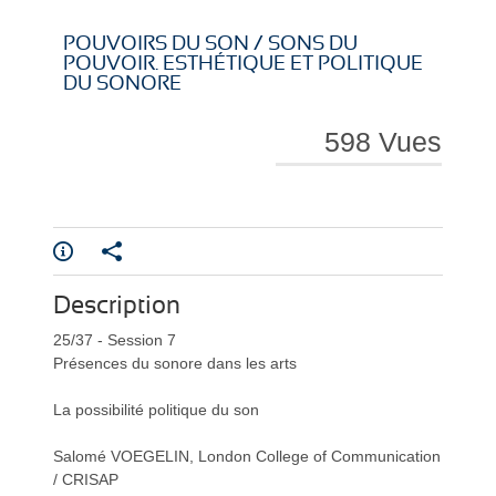
i
i
POUVOIRS DU SON / SONS DU
POUVOIR. ESTHÉTIQUE ET POLITIQUE
DU SONORE
598 Vues
r
r
e
e
Description
25/37 - Session 7
Présences du sonore dans les arts
La possibilité politique du son
l
l
Salomé VOEGELIN, London College of Communication
/ CRISAP