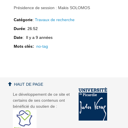
Présidence de session : Makis SOLOMOS
Catégorie
:
Travaux de recherche
Durée
: 26:52
a
a
Date
: Il y a 9 années
Mots clés:
no-tag
v
v
HAUT DE PAGE
Le développement de ce site et
certains de ses contenus ont
bénéficié du soutien de :
i
i