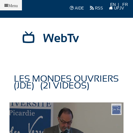
Accueil
EN
FR
Menu
AIDE
RSS
UPJV
WebTv
LES MONDES OUVRIERS
(JDE) (21 VIDEOS)