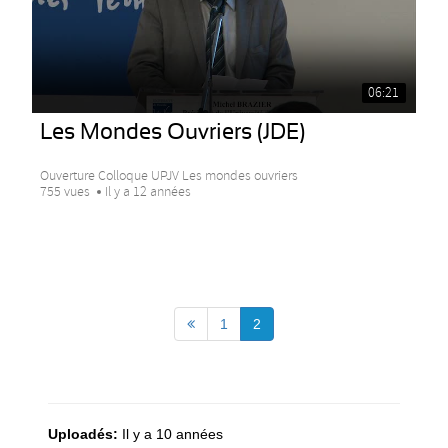
06:21
Les Mondes Ouvriers (JDE)
Ouverture Colloque UPJV Les mondes ouvriers
755 vues
Il y a 12 années
1
2
Uploadés:
Il y a 10 années