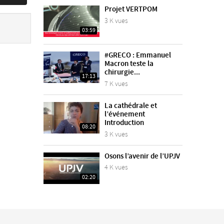
Projet VERTPOM
3 K vues
03:59
#GRECO : Emmanuel
Macron teste la
chirurgie...
17:13
7 K vues
La cathédrale et
l’événement
Introduction
08:20
3 K vues
Osons l’avenir de l’UPJV
4 K vues
02:20