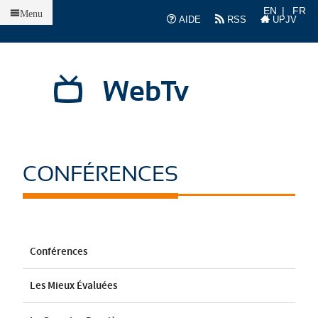
Accueil
EN
FR
Menu
AIDE
RSS
UPJV
WebTv
CONFÉRENCES
Conférences
Les Mieux Évaluées