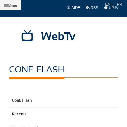
Accueil
EN
FR
Menu
AIDE
RSS
UPJV
WebTv
CONF. FLASH
Conf. Flash
Recents