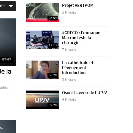
Projet VERTPOM
née
3 K vues
03:59
#GRECO : Emmanuel
Macron teste la
chirurgie...
17:13
7 K vues
57:57
La cathédrale et
l’événement
e la
Introduction
08:20
3 K vues
oldat...
Osons l’avenir de l’UPJV
4 K vues
02:20