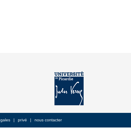
égales
privé
nous contacter