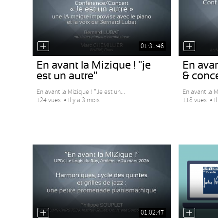
01:31:46
En avant la Mizique ! "je
En avan
est un autre"
& concer
En avant la Mizique ! "Je est un...
En avant la M
124 vues
Il y a 3 mois
118 vues
I
01:02:47