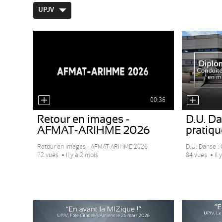
UPJV
00:36
Retour en images -
D.U. Da
AFMAT-ARIHME 2026
pratique
Retour en images - AFMAT-ARIHME 2026
D.U. Danse : 
72 vues
Il y a 2 mois
84 vues
Il 