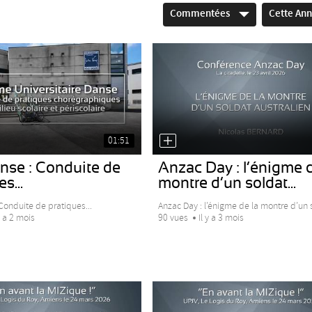
Commentées
Cette An
01:51
nse : Conduite de
Anzac Day : l’énigme d
s...
montre d’un soldat...
Conduite de pratiques...
Anzac Day : l’énigme de la montre d’un s
y a 2 mois
90 vues
Il y a 3 mois