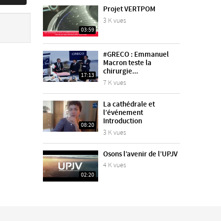
Projet VERTPOM
3 K vues
03:59
#GRECO : Emmanuel
Macron teste la
chirurgie...
17:13
7 K vues
La cathédrale et
l’événement
Introduction
08:20
3 K vues
Osons l’avenir de l’UPJV
4 K vues
02:20