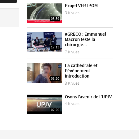
Projet VERTPOM
3 K vues
03:59
#GRECO : Emmanuel
Macron teste la
chirurgie...
17:13
7 K vues
La cathédrale et
l’événement
Introduction
08:20
3 K vues
Osons l’avenir de l’UPJV
4 K vues
02:20