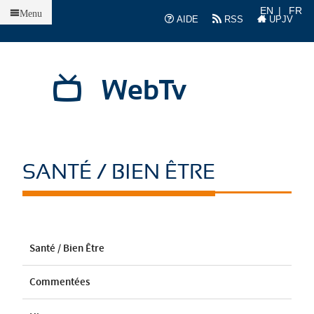
Accueil
EN
FR
Menu
AIDE
RSS
UPJV
WebTv
SANTÉ / BIEN ÊTRE
Santé / Bien Être
Commentées