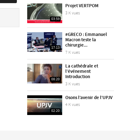
Projet VERTPOM
3 K vues
03:59
#GRECO : Emmanuel
Macron teste la
chirurgie...
17:13
7 K vues
La cathédrale et
l’événement
Introduction
08:20
3 K vues
Osons l’avenir de l’UPJV
4 K vues
02:20