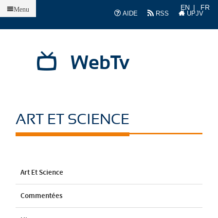
Accueil
EN
FR
Menu
AIDE
RSS
UPJV
WebTv
ART ET SCIENCE
Art Et Science
Commentées