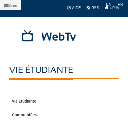
Accueil
EN
FR
Menu
AIDE
RSS
UPJV
WebTv
VIE ÉTUDIANTE
Vie Étudiante
Commentées