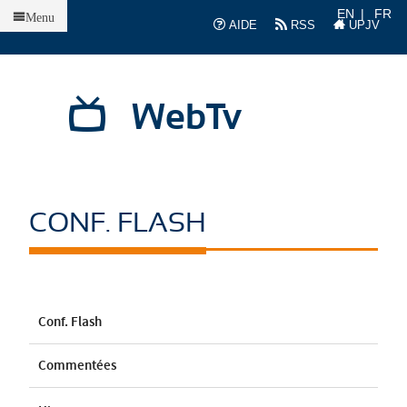
Accueil
EN
FR
Menu
AIDE
RSS
UPJV
WebTv
CONF. FLASH
Conf. Flash
Commentées