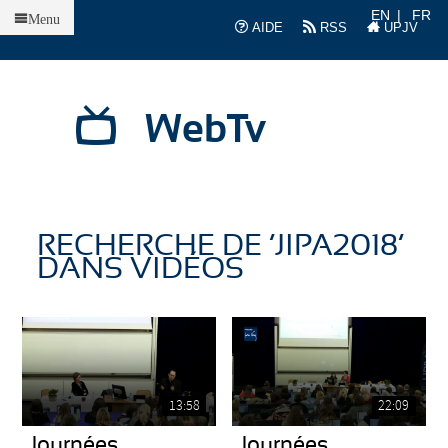
Accueil
EN
FR
Menu
AIDE
RSS
UPJV
WebTv
RECHERCHE DE ’JIPA2018’
DANS VIDÉOS
13:58
22:09
Journées
Journées