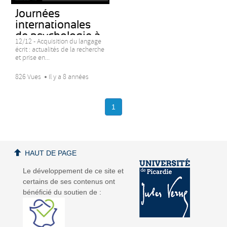
Journées
internationales
de psychologie à
12/12 - Acquisition du langage
Amiens
écrit : actualités de la recherche
et prise en...
826 Vues
Il y a 8 années
1
HAUT DE PAGE
Le développement de ce site et
certains de ses contenus ont
bénéficié du soutien de :