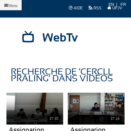
Accueil
EN
FR
Menu
AIDE
RSS
UPJV
WebTv
RECHERCHE DE ’CERCLL
PRALING’ DANS VIDÉOS
37:30
37:16
Assignation
Assignation