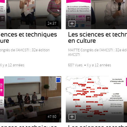
24:37
iences et techniques
Les sciences et tech
ture
en culture
ngrès de l’AMCSTI : 32e édition
MAITTE Congrès de l’AMCSTI : 32e édi
AMCSTI
Il y a 12 années
687 Vues
Il y a 12 années
47:50