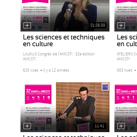
01:06:08
Les sciences et techniques
Les sc
en culture
en cul
LAJOUS Congrès de l’AMCSTI : 32e édition
ATELIERS Co
AMCSTI
AMCSTI
625 Vues
Il y a 12 années
583 Vues
11:41