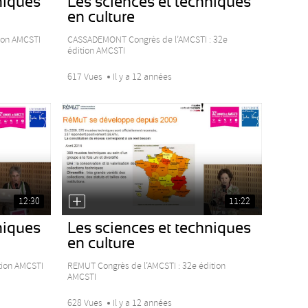
niques
Les sciences et techniques
en culture
ion AMCSTI
CASSADEMONT Congrès de l’AMCSTI : 32e
édition AMCSTI
617 Vues
Il y a 12 années
12:30
11:22
niques
Les sciences et techniques
en culture
tion AMCSTI
REMUT Congrès de l’AMCSTI : 32e édition
AMCSTI
628 Vues
Il y a 12 années