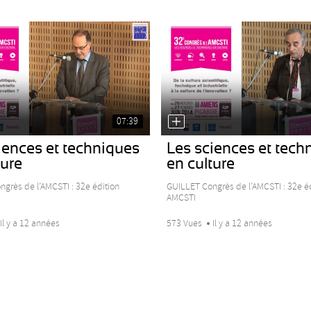
07:39
iences et techniques
Les sciences et tech
ture
en culture
grès de l’AMCSTI : 32e édition
GUILLET Congrès de l’AMCSTI : 32e é
AMCSTI
Il y a 12 années
573 Vues
Il y a 12 années