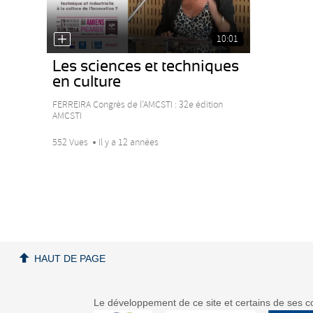
10:01
Les sciences et techniques
en culture
FERREIRA Congrès de l’AMCSTI : 32e édition
AMCSTI
552 Vues
Il y a 12 années
HAUT DE PAGE
Le développement de ce site et certains de ses co