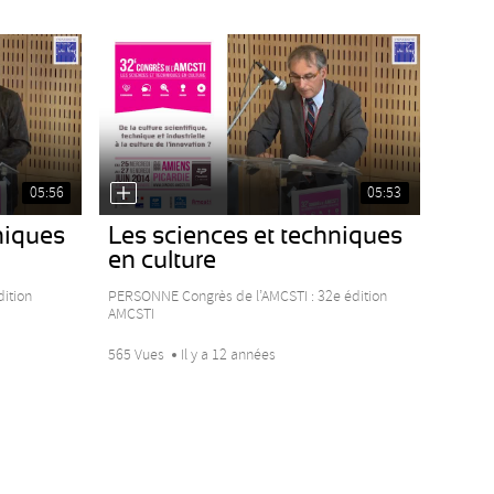
05:56
05:53
niques
Les sciences et techniques
en culture
dition
PERSONNE Congrès de l’AMCSTI : 32e édition
AMCSTI
565 Vues
Il y a 12 années