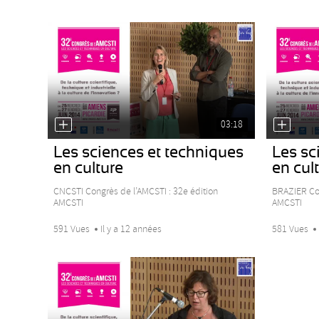
03:18
Les sciences et techniques
Les sc
en culture
en cul
CNCSTI Congrès de l’AMCSTI : 32e édition
BRAZIER Con
AMCSTI
AMCSTI
591 Vues
Il y a 12 années
581 Vues