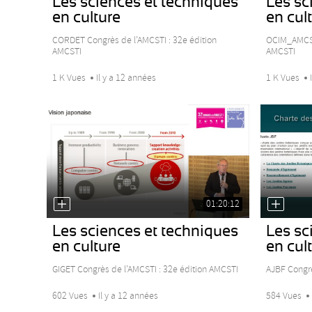
Les sciences et techniques
Les sc
en culture
en cul
CORDET Congrès de l’AMCSTI : 32e édition
OCIM_AMCSTI
AMCSTI
AMCSTI
1 K Vues
Il y a 12 années
1 K Vues
01:20:12
Les sciences et techniques
Les sc
en culture
en cul
GIGET Congrès de l’AMCSTI : 32e édition AMCSTI
AJBF Congrè
602 Vues
Il y a 12 années
584 Vues