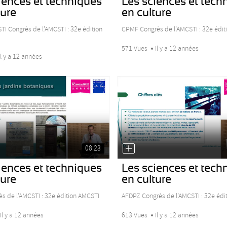
iences et techniques
Les sciences et tech
ture
en culture
 Congrès de l’AMCSTI : 32e édition
CPMF Congrès de l’AMCSTI : 32e édit
571 Vues
Il y a 12 années
Il y a 12 années
08:23
iences et techniques
Les sciences et tech
ture
en culture
s de l’AMCSTI : 32e édition AMCSTI
AFDPZ Congrès de l’AMCSTI : 32e édi
Il y a 12 années
613 Vues
Il y a 12 années