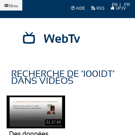
Accueil
EN
FR
Menu
AIDE
RSS
UPJV
WebTv
RECHERCHE DE ’100IDT’
DANS VIDÉOS
01:37:59
Des données