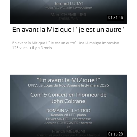
01:31:46
En avant la Mizique ! "je est un autre"
En avant la Mizique ! "Je est un autre" Une IA maigre improvise...
125 vues
Il y a 3 mois
01:15:28