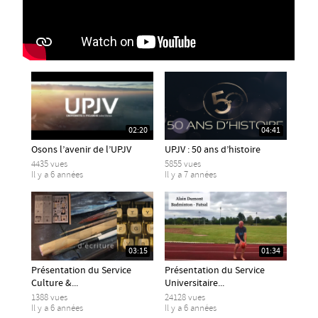
02:20
04:41
Osons l’avenir de l’UPJV
UPJV : 50 ans d’histoire
4435 vues
5855 vues
Il y a 6 années
Il y a 7 années
03:15
01:34
Présentation du Service
Présentation du Service
Culture &...
Universitaire...
1388 vues
24128 vues
Il y a 6 années
Il y a 6 années