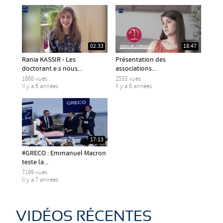
02:33
18:47
Rania KASSIR - Les
Présentation des
doctorant.e.s nous...
associations...
1668 vues
2533 vues
Il y a 6 années
Il y a 6 années
17:13
#GRECO : Emmanuel Macron
teste la...
7199 vues
Il y a 7 années
VIDÉOS RÉCENTES