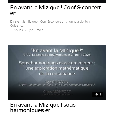
En avant la Mizique ! Conf & concert
en...
En avant la Mizique ! Conf & concert en l’honneur de John
Coltrane...
118 vues
Il y a 3 mois
46:18
En avant la Mizique ! sous-
harmoniques et...