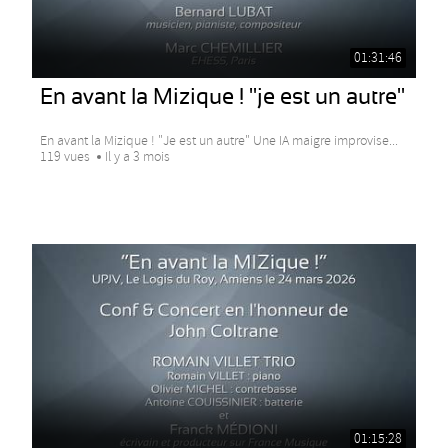
01:31:46
En avant la Mizique ! "je est un autre"
En avant la Mizique ! "Je est un autre" Une IA maigre improvise...
119 vues
Il y a 3 mois
01:15:28