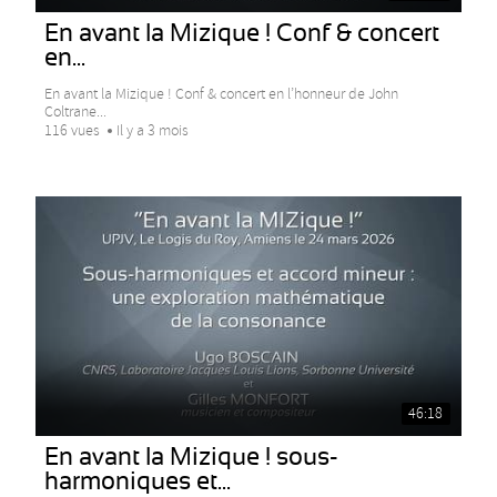
En avant la Mizique ! Conf & concert
en...
En avant la Mizique ! Conf & concert en l’honneur de John
Coltrane...
116 vues
Il y a 3 mois
46:18
En avant la Mizique ! sous-
harmoniques et...