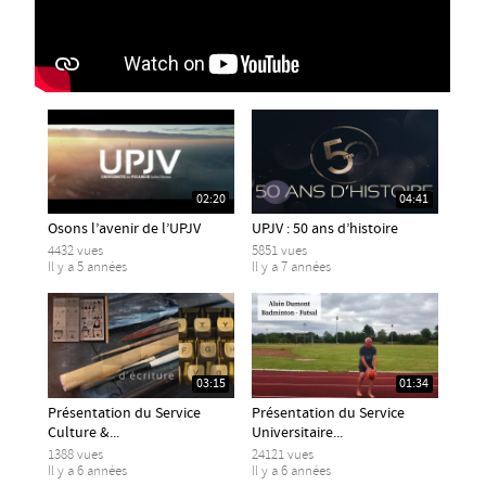
02:20
04:41
Osons l’avenir de l’UPJV
UPJV : 50 ans d’histoire
4432 vues
5851 vues
Il y a 5 années
Il y a 7 années
03:15
01:34
Présentation du Service
Présentation du Service
Culture &...
Universitaire...
1388 vues
24121 vues
Il y a 6 années
Il y a 6 années