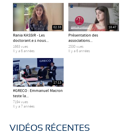
02:33
18:47
Rania KASSIR - Les
Présentation des
doctorant.e.s nous...
associations...
1663 vues
2530 vues
Il y a 6 années
Il y a 6 années
17:13
#GRECO : Emmanuel Macron
teste la...
7194 vues
Il y a 7 années
VIDÉOS RÉCENTES