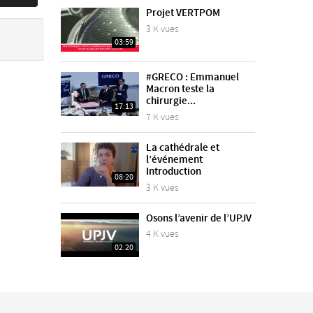
Projet VERTPOM
3 K vues
03:59
#GRECO : Emmanuel
Macron teste la
chirurgie...
17:13
7 K vues
La cathédrale et
l’événement
Introduction
08:20
3 K vues
Osons l’avenir de l’UPJV
4 K vues
02:20