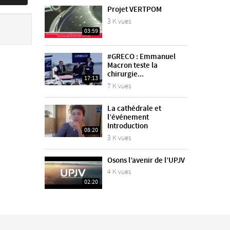
Projet VERTPOM
3 K vues
03:59
#GRECO : Emmanuel
Macron teste la
chirurgie...
17:13
7 K vues
La cathédrale et
l’événement
Introduction
08:20
3 K vues
Osons l’avenir de l’UPJV
4 K vues
02:20