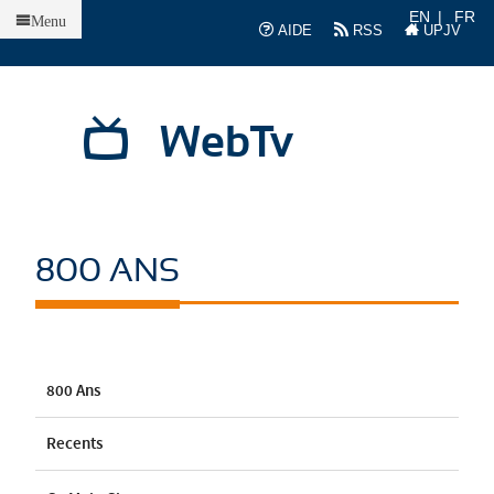
Accueil
EN
FR
Menu
AIDE
RSS
UPJV
WebTv
800 ANS
800 Ans
Recents