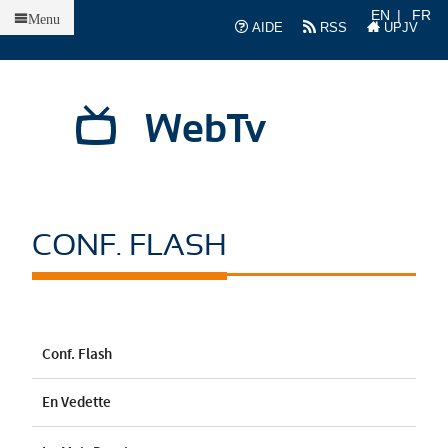
Accueil
EN
FR
Menu
AIDE
RSS
UPJV
WebTv
CONF. FLASH
Conf. Flash
En Vedette