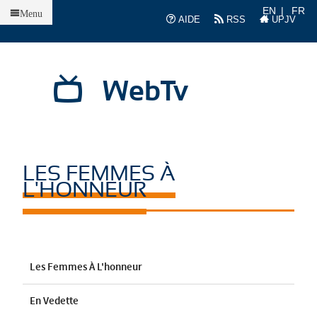
Accueil
EN
FR
Menu
AIDE
RSS
UPJV
WebTv
LES FEMMES À
L'HONNEUR
Les Femmes À L'honneur
En Vedette