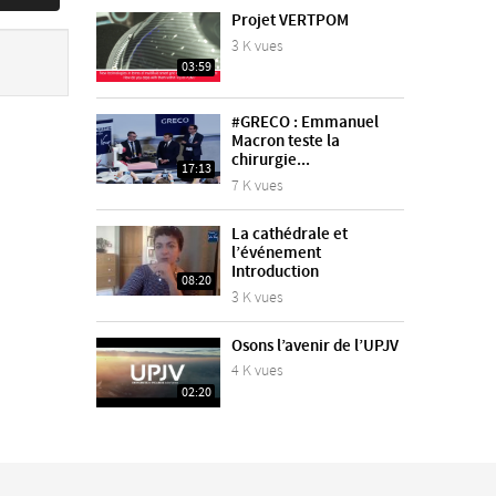
Projet VERTPOM
3 K vues
03:59
#GRECO : Emmanuel
Macron teste la
chirurgie...
17:13
7 K vues
La cathédrale et
l’événement
Introduction
08:20
3 K vues
Osons l’avenir de l’UPJV
4 K vues
02:20