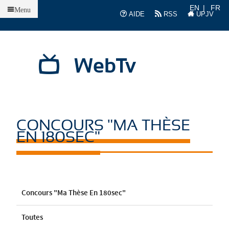
Accueil
EN
FR
Menu
AIDE
RSS
UPJV
WebTv
CONCOURS "MA THÈSE
EN 180SEC"
Concours "Ma Thèse En 180sec"
Toutes