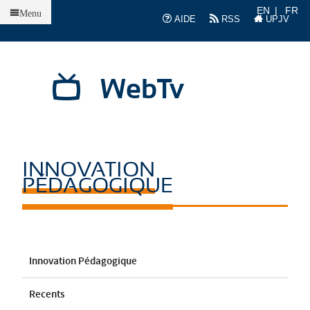
Accueil
EN
FR
Menu
AIDE
RSS
UPJV
WebTv
INNOVATION
PÉDAGOGIQUE
Innovation Pédagogique
Recents