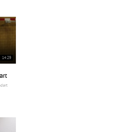
14:29
art
adart