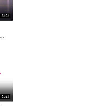
32:02
ssa
01:13
t