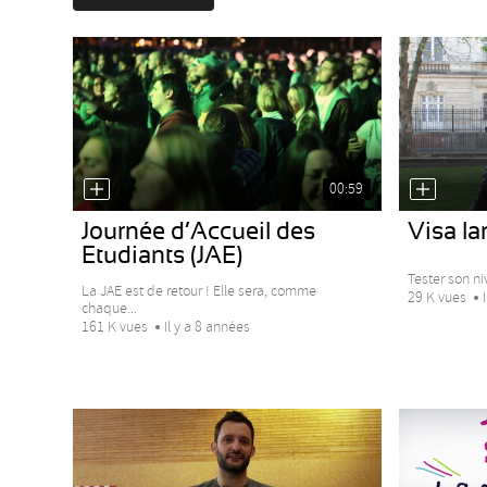
00:59
Journée d’Accueil des
Visa l
Etudiants (JAE)
Tester son ni
La JAE est de retour ! Elle sera, comme
29 K vues
chaque...
161 K vues
Il y a 8 années