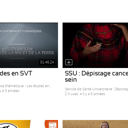
01:46:24
udes en SVT
SSU : Dépistage cance
sein
nce thématique - Les études en...
Service de Santé Universitaire : Dépistag
 y a 5 années
2 K vues
Il y a 5 années