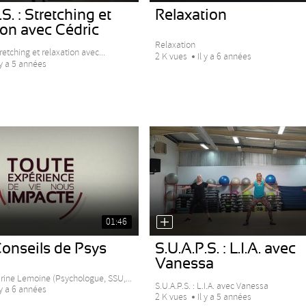
S. : Stretching et
Relaxation
ion avec Cédric
Relaxation
tretching et relaxation avec...
2 K vues
Il y a 6 années
 y a 5 années
01:46
onseils de Psys
S.U.A.P.S. : L.I.A. avec
Vanessa
arine Lemoine (Psychologue, SSU,...
S.U.A.P.S. : L.I.A. avec Vanessa
 y a 6 années
2 K vues
Il y a 5 années