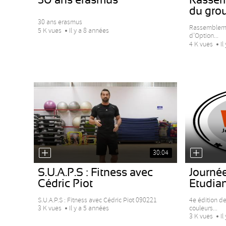
du gro
30 ans erasmus
Rassembleme
5 K vues
Il y a 8 années
d’Option...
4 K vues
Il
30:04
S.U.A.P.S : Fitness avec
Journée
Cédric Piot
Etudia
S.U.A.P.S : Fitness avec Cédric Piot 090221
4e édition d
couleurs...
3 K vues
Il y a 5 années
3 K vues
Il