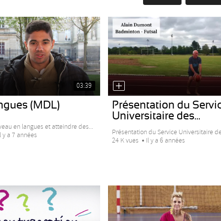
03:39
angues (MDL)
Présentation du Servi
Universitaire des...
veau en langues et atteindre des...
Présentation du Service Universitaire de
Il y a 7 années
24 K vues
Il y a 6 années