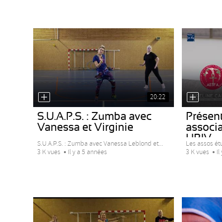
20:22
S.U.A.P.S. : Zumba avec
Présen
Vanessa et Virginie
associa
UPJV
S.U.A.P.S. : Zumba avec Vanessa Leblond et...
Les assos ét
3 K vues
Il y a 5 années
3 K vues
Il