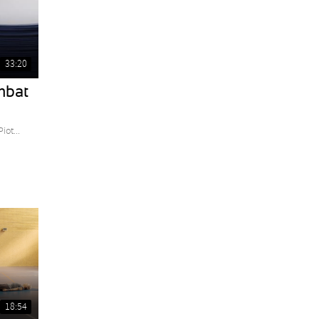
33:20
ombat
iot...
18:54