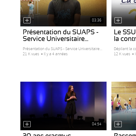
03:36
Présentation du SUAPS -
Le SSU
Service Universitaire...
la cont
Présentation du SUAPS - Service Universitaire...
Dépliant la c
21 K vues
Il y a 4 années
12 K vues
04:54
30 ans erasmus
Rassem