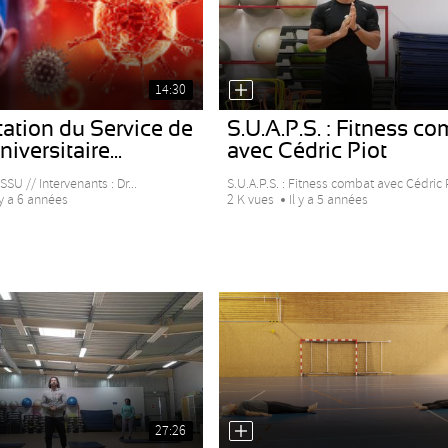
14:30
ation du Service de
S.U.A.P.S. : Fitness c
iversitaire...
avec Cédric Piot
SSU // Intervenants : Dr...
S.U.A.P.S. : Fitness combat avec Cédric P
 y a 6 années
2 K vues
Il y a 5 années
27:26