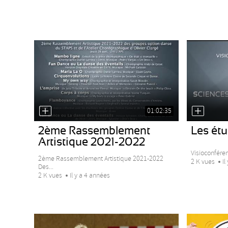
01:02:35
2ème Rassemblement
Les ét
Artistique 2021-2022
Visioconfére
2ème Rassemblement Artistique 2021-2022
2 K vues
Il
Des...
2 K vues
Il y a 4 années