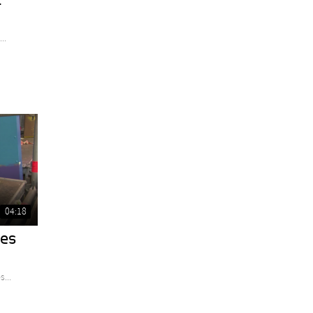
..
04:18
des
...