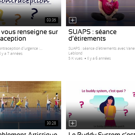
03:35
 vous renseigne sur
SUAPS : séance
raception
d’étirements
ontraception d’urgence :...
SUAPS : séance d’étirements avec Vane
Leblond
Il y a 7 années
5 K vues
Il y a 6 années
30:28
blement Artistique
Le Buddy System c’es