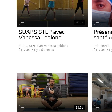
30:03
SUAPS STEP avec
Présent
Vanessa Leblond
santé un
SUAPS STEP avec Vanessa Leblond
Pré-rentrée - 
2 K vues
Il y a 6 années
2 K vues
Il
13:52