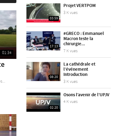
Projet VERTPOM
3 K vues
03:59
#GRECO : Emmanuel
Macron teste la
chirurgie...
17:13
7 K vues
01:34
ce
La cathédrale et
l’événement
Introduction
08:20
s...
3 K vues
Osons l’avenir de l’UPJV
4 K vues
02:20