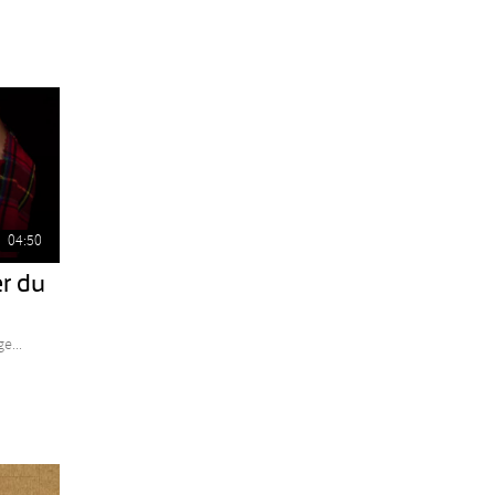
04:50
r du
e...