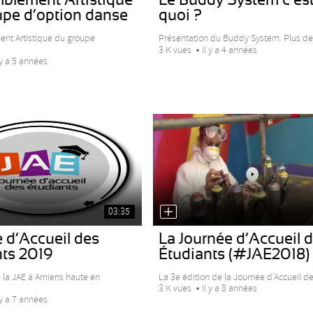
upe d’option danse
quoi ?
nt Artistique du groupe
Présentation du Buddy System. Plus de.
3 K vues
Il y a 4 années
 y a 5 années
03:35
 d’Accueil des
La Journée d’Accueil 
nts 2019
Étudiants (#JAE2018)
e la JAE à Amiens haute en
La 3e édition de la Journée d’Accueil des
3 K vues
Il y a 8 années
 y a 7 années