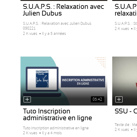
S.U.A.P.S. : Relaxation avec
S.U.A.P.
Julien Dubus
relaxat
S.U.A.P.S. : Relaxation avec Julien Dubus
S.U.A.P.S. : S
090221
2 K vues
Il
2 K vues
Il y a 5 années
05:42
Tuto Inscription
SSU - C
administrative en ligne
Texte de : M
Tuto Inscription administrative en ligne
2 K vues
Il
2 K vues
Il y a 4 mois