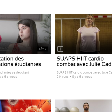
18:47
tation des
SUAPS HIIT cardio
tions étudiantes
combat avec Julie Cad
udiantes se dévoilent
SUAPS HIIT cardio combat avec Julie C
 y a 6 années
2 K vues
Il y a 6 années