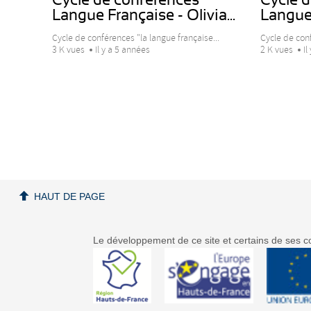
Langue Française - Olivia...
Langue 
Cycle de conférences "la langue française...
Cycle de conf
3 K vues
Il y a 5 années
2 K vues
Il
HAUT DE PAGE
Le développement de ce site et certains de ses co