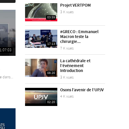
Projet VERTPOM
3 K vues
03:59
#GRECO : Emmanuel
Macron teste la
chirurgie...
17:13
7 K vues
1:07:03
La cathédrale et
l’événement
.
Introduction
08:20
e dans...
3 K vues
Osons l’avenir de l’UPJV
4 K vues
02:20