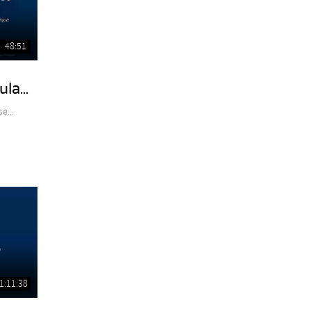
48:51
la...
e...
1:11:38