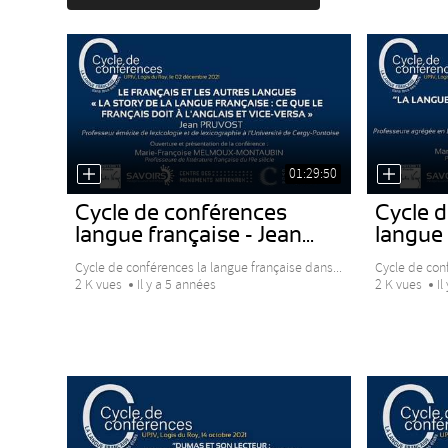
01:29:50
Cycle de conférences
Cycle 
langue française - Jean...
langue 
Cycle de conférences la langue française dans...
Cycle de conf
2 K vues
Il y a 5 années
2 K vues
Il