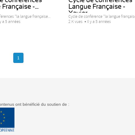
Française -...
Langue Française -
Xavier...
érences "la langue française...
Cycle de conférence "la langue française
 y a 5 années
2 K vues
Il y a 5 années
1
ntenus ont bénéficié du soutien de :