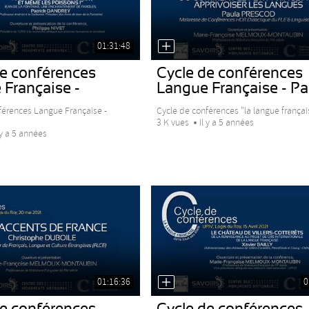
01:31:48
de conférences
Cycle de conférences
 Française -
Langue Française - Pau
..
férences Langue Française -
Cycle de conférences "la langue français
3 K vues
Il y a 5 années
 y a 5 années
01:16:36
0
de conférences
Cycle de conférences