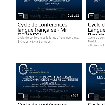
01:11:52
Cycle de conférences
Cycle 
langue française - Mr
Langue
DEWASCH
Patrick.
Cycle de conférences la langue française dans...
Cycle de con
Patrick...
3 K vues
Il y a 5 années
3 K vues
Il
53:08
Cycle de conférences
Cycle 