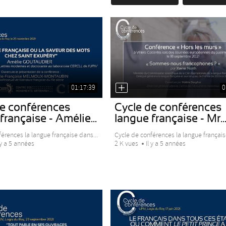
01:17:39
0
de conférences
Cycle de conférences
française - Amélie...
langue française - Mr..
érences la langue française dans...
Cycle de conférences la langue français
 y a 5 années
2 K vues
Il y a 5 années