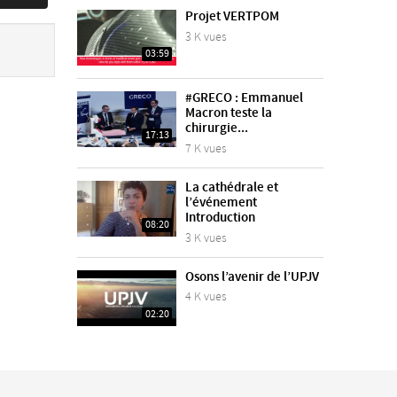
Projet VERTPOM
3 K vues
03:59
#GRECO : Emmanuel
Macron teste la
chirurgie...
17:13
7 K vues
La cathédrale et
l’événement
Introduction
08:20
3 K vues
Osons l’avenir de l’UPJV
4 K vues
02:20