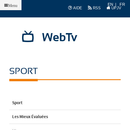
Accueil
EN
FR
Menu
AIDE
RSS
UPJV
WebTv
SPORT
Sport
Les Mieux Évaluées