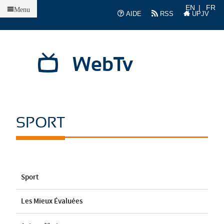
Accueil
EN
FR
Menu
AIDE
RSS
UPJV
WebTv
SPORT
Sport
Les Mieux Évaluées