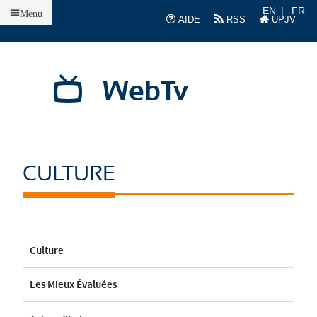
Accueil
EN
FR
Menu
AIDE
RSS
UPJV
WebTv
CULTURE
Culture
Les Mieux Évaluées