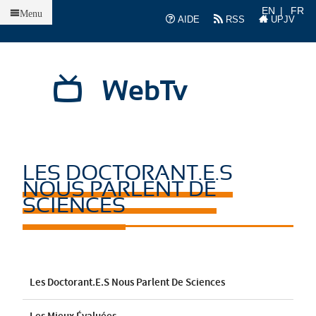
Accueil
EN
FR
Menu
AIDE
RSS
UPJV
WebTv
LES DOCTORANT.E.S
NOUS PARLENT DE
SCIENCES
Les Doctorant.e.s Nous Parlent De Sciences