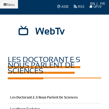
Accueil
EN
FR
Menu
AIDE
RSS
UPJV
WebTv
LES DOCTORANT.E.S
NOUS PARLENT DE
SCIENCES
Les Doctorant.e.s Nous Parlent De Sciences