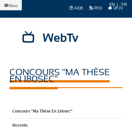
Accueil
EN
FR
Menu
AIDE
RSS
UPJV
WebTv
CONCOURS "MA THÈSE
EN 180SEC"
Concours "Ma Thèse En 180sec"
Recents