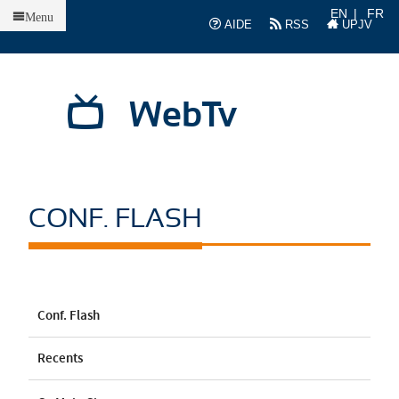
Accueil
EN
FR
Menu
AIDE
RSS
UPJV
WebTv
CONF. FLASH
Conf. Flash
Recents